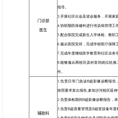
指导。
3.开展社区出诊及巡诊服务，开展家
门诊部
4.协助预防保健科进行传染病管理工
医生
5.配合医院完成新生入学体检、教职
6.服从医院安排，完成学校医疗保障
7.完成年度继续医学教育和社区业务
8.能够服从两校区及科室间岗位轮
作。
1.负责日常门急诊
B
超影像诊断报告
按照要求发出报告
,
参加沙河校区延伸
2.负责体检期间
B
超影像诊断报告，承
3.负责
B
超质量管理及
B
超室设备年度
辅助科